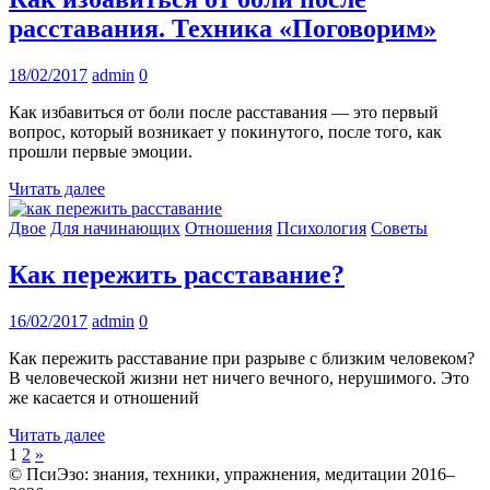
расставания. Техника «Поговорим»
18/02/2017
admin
0
Как избавиться от боли после расставания — это первый
вопрос, который возникает у покинутого, после того, как
прошли первые эмоции.
Читать далее
Двое
Для начинающих
Отношения
Психология
Советы
Как пережить расставание?
16/02/2017
admin
0
Как пережить расставание при разрыве с близким человеком?
В человеческой жизни нет ничего вечного, нерушимого. Это
же касается и отношений
Читать далее
Пагинация
Следующие
1
2
»
записи
© ПсиЭзо: знания, техники, упражнения, медитации 2016–
записей