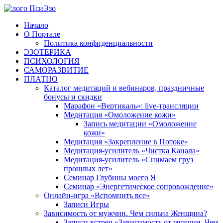
Перейти
к
Начало
содержимому
О Портале
Политика конфиденциальности
ЭЗОТЕРИКА
ПСИХОЛОГИЯ
САМОРАЗВИТИЕ
ПЛАТНО
Каталог медитаций и вебинаров, праздничные
бонусы и скидки
Марафон «Вертикаль»: live-трансляции
Медитация «Омоложение кожи»
Запись медитации «Омоложение
кожи»
Медитация «Закрепление в Потоке»
Медитация-усилитель «Чистка Канала»
Медитация-усилитель «Снимаем груз
прошлых лет»
Семинар Глубины моего Я
Семинар «Энергетическое сопровождение»
Онлайн-игра «Вспомнить все»
Записи Игры
Зависимость от мужчин. Чем сильна Женщина?
Записи встреч «Зависимость от мужчин. Чем