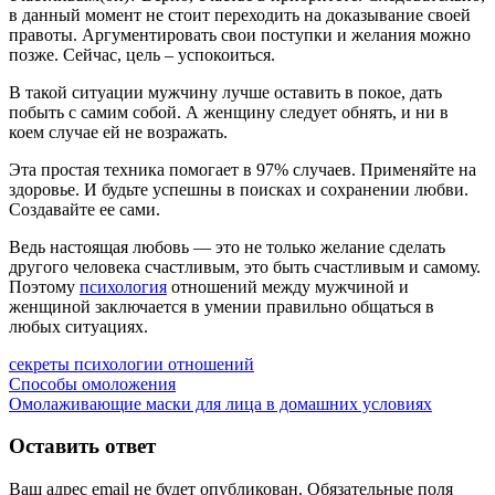
в данный момент не стоит переходить на доказывание своей
правоты. Аргументировать свои поступки и желания можно
позже. Сейчас, цель – успокоиться.
В такой ситуации мужчину лучше оставить в покое, дать
побыть с самим собой. А женщину следует обнять, и ни в
коем случае ей не возражать.
Эта простая техника помогает в 97% случаев. Применяйте на
здоровье. И будьте успешны в поисках и сохранении любви.
Создавайте ее сами.
Ведь настоящая любовь — это не только желание сделать
другого человека счастливым, это быть счастливым и самому.
Поэтому
психология
отношений между мужчиной и
женщиной заключается в умении правильно общаться в
любых ситуациях.
секреты психологии отношений
Навигация
Предыдущая
Способы омоложения
запись:
Следующая
Омолаживающие маски для лица в домашних условиях
по
запись:
записям
Оставить ответ
Ваш адрес email не будет опубликован.
Обязательные поля