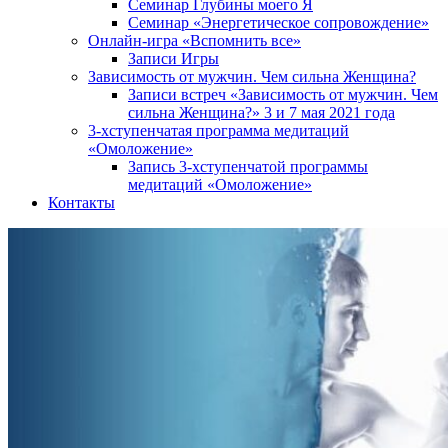
Семинар Глубины моего Я
Семинар «Энергетическое сопровождение»
Онлайн-игра «Вспомнить все»
Записи Игры
Зависимость от мужчин. Чем сильна Женщина?
Записи встреч «Зависимость от мужчин. Чем
сильна Женщина?» 3 и 7 мая 2021 года
3-хступенчатая программа медитаций
«Омоложение»
Запись 3-хступенчатой программы
медитаций «Омоложение»
Контакты