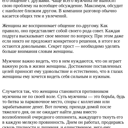
его общение с друзьями. Чаще всего мужчина не выносит
свою проблему на всеобщее обсуждение. Максимум, обсудит
с наиболее близким другом. В компании разговор обычно
касается общих тем и увлечений.
Женщина же воспринимает общение по-другому. Как
правило, оно представляет собой своего рода совет. Каждая
подруга высказывает свое мнение по вопросу. При этом даже
если никто не предложит конкретного решения, в итоге все
остаются довольными. Секрет прост — необходимо уделять
больше внимания словам женщины.
Мужчине важно видеть, что в нем нуждаются, что он играет
важную роль в жизни женщины. Достижение поставленных
целей приносят ему удовольствие и естественно, что в глазах
женщины ему хочется видеть себя сильным и нужным.
Случается так, что женщина становится противником
мужчины не по своей воле. Суть мужчины — это борьба, будь
то битва за парковочное место, споры с коллегами или
зарабатывание денег. Вот почему, приходя домой после
тяжелого дня, он не ожидает найти дома вместо
возлюбленной очередного оппонента, жаждущего ткнуть его
в каждую мелкую провинность. Днем он работал, продираясь
сквозь трудности и лишения, и единственное, чего ему