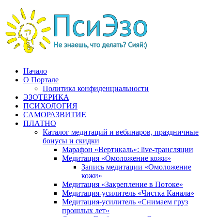
Перейти
к
содержимому
Начало
О Портале
Политика конфиденциальности
ЭЗОТЕРИКА
ПСИХОЛОГИЯ
САМОРАЗВИТИЕ
ПЛАТНО
Каталог медитаций и вебинаров, праздничные
бонусы и скидки
Марафон «Вертикаль»: live-трансляции
Медитация «Омоложение кожи»
Запись медитации «Омоложение
кожи»
Медитация «Закрепление в Потоке»
Медитация-усилитель «Чистка Канала»
Медитация-усилитель «Снимаем груз
прошлых лет»