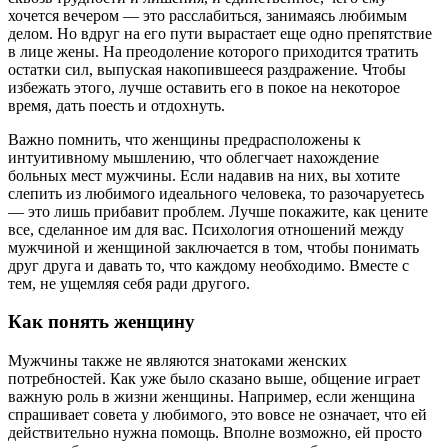
хочется вечером — это расслабиться, занимаясь любимым
делом. Но вдруг на его пути вырастает еще одно препятствие
в лице жены. На преодоление которого приходится тратить
остатки сил, выпуская накопившееся раздражение. Чтобы
избежать этого, лучше оставить его в покое на некоторое
время, дать поесть и отдохнуть.
Важно помнить, что женщины предрасположены к
интуитивному мышлению, что облегчает нахождение
больных мест мужчины. Если надавив на них, вы хотите
слепить из любимого идеального человека, то разочаруетесь
— это лишь прибавит проблем. Лучше покажите, как цените
все, сделанное им для вас. Психология отношений между
мужчиной и женщиной заключается в том, чтобы понимать
друг друга и давать то, что каждому необходимо. Вместе с
тем, не ущемляя себя ради другого.
Как понять женщину
Мужчины также не являются знатоками женских
потребностей. Как уже было сказано выше, общение играет
важную роль в жизни женщины. Например, если женщина
спрашивает совета у любимого, это вовсе не означает, что ей
действительно нужна помощь. Вполне возможно, ей просто