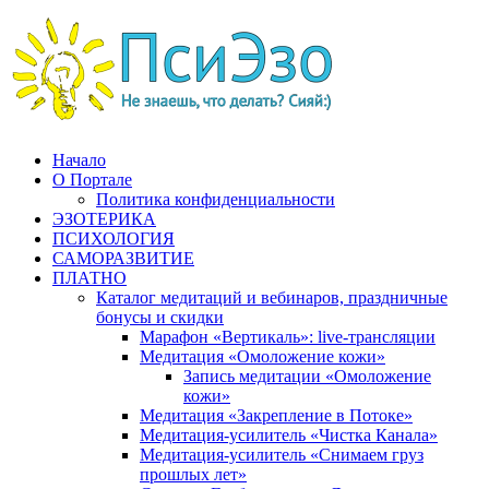
Перейти
к
содержимому
Начало
О Портале
Политика конфиденциальности
ЭЗОТЕРИКА
ПСИХОЛОГИЯ
САМОРАЗВИТИЕ
ПЛАТНО
Каталог медитаций и вебинаров, праздничные
бонусы и скидки
Марафон «Вертикаль»: live-трансляции
Медитация «Омоложение кожи»
Запись медитации «Омоложение
кожи»
Медитация «Закрепление в Потоке»
Медитация-усилитель «Чистка Канала»
Медитация-усилитель «Снимаем груз
прошлых лет»