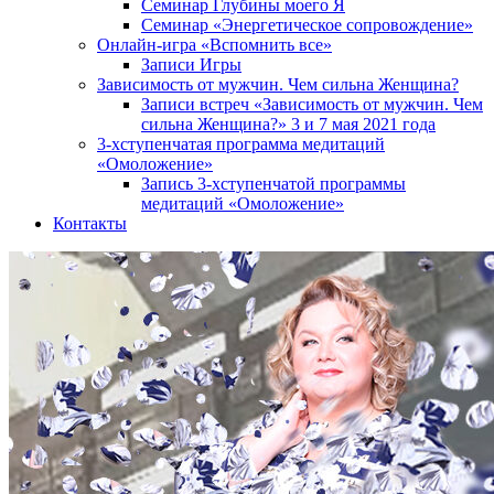
Семинар Глубины моего Я
Семинар «Энергетическое сопровождение»
Онлайн-игра «Вспомнить все»
Записи Игры
Зависимость от мужчин. Чем сильна Женщина?
Записи встреч «Зависимость от мужчин. Чем
сильна Женщина?» 3 и 7 мая 2021 года
3-хступенчатая программа медитаций
«Омоложение»
Запись 3-хступенчатой программы
медитаций «Омоложение»
Контакты