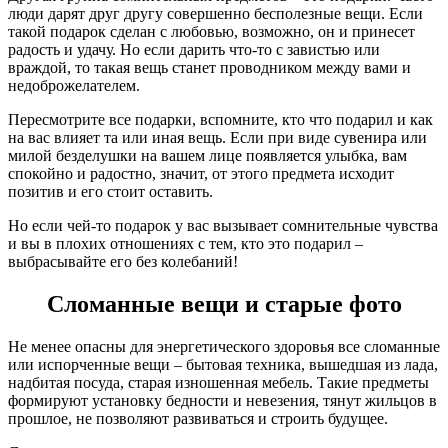
люди дарят друг другу совершенно бесполезные вещи. Если
такой подарок сделан с любовью, возможно, он и принесет
радость и удачу. Но если дарить что-то с завистью или
враждой, то такая вещь станет проводником между вами и
недоброжелателем.
Пересмотрите все подарки, вспомните, кто что подарил и как
на вас влияет та или иная вещь. Если при виде сувенира или
милой безделушки на вашем лице появляется улыбка, вам
спокойно и радостно, значит, от этого предмета исходит
позитив и его стоит оставить.
Но если чей-то подарок у вас вызывает сомнительные чувства
и вы в плохих отношениях с тем, кто это подарил –
выбрасывайте его без колебаний!
Сломанные вещи и старые фото
Не менее опасны для энергетического здоровья все сломанные
или испорченные вещи – бытовая техника, вышедшая из лада,
надбитая посуда, старая изношенная мебель. Такие предметы
формируют установку бедности и невезения, тянут жильцов в
прошлое, не позволяют развиваться и строить будущее.