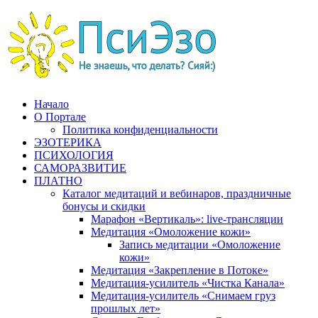
Перейти
к
содержимому
Начало
О Портале
Политика конфиденциальности
ЭЗОТЕРИКА
ПСИХОЛОГИЯ
САМОРАЗВИТИЕ
ПЛАТНО
Каталог медитаций и вебинаров, праздничные
бонусы и скидки
Марафон «Вертикаль»: live-трансляции
Медитация «Омоложение кожи»
Запись медитации «Омоложение
кожи»
Медитация «Закрепление в Потоке»
Медитация-усилитель «Чистка Канала»
Медитация-усилитель «Снимаем груз
прошлых лет»