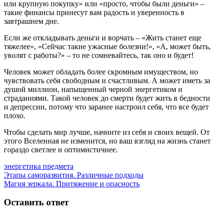
или крупную покупку» или «просто, чтобы были деньги» –
такие финансы принесут вам радость и уверенность в
завтрашнем дне.
Если же откладывать деньги и ворчать – «Жить станет еще
тяжелее», «Сейчас такие ужасные болезни!», «А, может быть,
уволят с работы?» – то не сомневайтесь, так оно и будет!
Человек может обладать более скромным имуществом, но
чувствовать себя свободным и счастливым. А может иметь за
душой миллион, напыщенный черной энергетиком и
страданиями. Такой человек до смерти будет жить в бедности
и депрессии, потому что заранее настроил себя, что все будет
плохо.
Чтобы сделать мир лучше, начните из себя и своих вещей. От
этого Вселенная не изменится, но ваш взгляд на жизнь станет
гораздо светлее и оптимистичнее.
энергетика предмета
Навигация
Предыдущая
Этапы саморазвития. Различные подходы
запись:
Следующая
Магия зеркала. Притяжение и опасность
по
запись:
записям
Оставить ответ