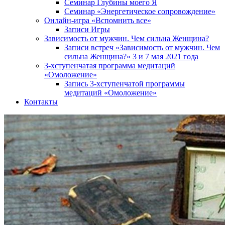
Семинар Глубины моего Я
Семинар «Энергетическое сопровождение»
Онлайн-игра «Вспомнить все»
Записи Игры
Зависимость от мужчин. Чем сильна Женщина?
Записи встреч «Зависимость от мужчин. Чем
сильна Женщина?» 3 и 7 мая 2021 года
3-хступенчатая программа медитаций
«Омоложение»
Запись 3-хступенчатой программы
медитаций «Омоложение»
Контакты