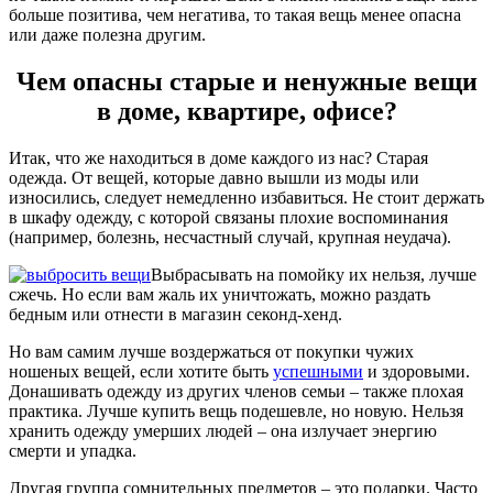
больше позитива, чем негатива, то такая вещь менее опасна
или даже полезна другим.
Чем опасны старые и ненужные вещи
в доме, квартире, офисе?
Итак, что же находиться в доме каждого из нас? Старая
одежда. От вещей, которые давно вышли из моды или
износились, следует немедленно избавиться. Не стоит держать
в шкафу одежду, с которой связаны плохие воспоминания
(например, болезнь, несчастный случай, крупная неудача).
Выбрасывать на помойку их нельзя, лучше
сжечь. Но если вам жаль их уничтожать, можно раздать
бедным или отнести в магазин секонд-хенд.
Но вам самим лучше воздержаться от покупки чужих
ношеных вещей, если хотите быть
успешными
и здоровыми.
Донашивать одежду из других членов семьи – также плохая
практика. Лучше купить вещь подешевле, но новую. Нельзя
хранить одежду умерших людей – она излучает энергию
смерти и упадка.
Другая группа сомнительных предметов – это подарки. Часто