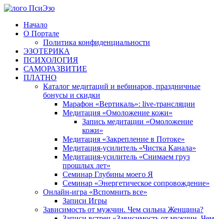
Перейти
к
Начало
содержимому
О Портале
Политика конфиденциальности
ЭЗОТЕРИКА
ПСИХОЛОГИЯ
САМОРАЗВИТИЕ
ПЛАТНО
Каталог медитаций и вебинаров, праздничные
бонусы и скидки
Марафон «Вертикаль»: live-трансляции
Медитация «Омоложение кожи»
Запись медитации «Омоложение
кожи»
Медитация «Закрепление в Потоке»
Медитация-усилитель «Чистка Канала»
Медитация-усилитель «Снимаем груз
прошлых лет»
Семинар Глубины моего Я
Семинар «Энергетическое сопровождение»
Онлайн-игра «Вспомнить все»
Записи Игры
Зависимость от мужчин. Чем сильна Женщина?
Записи встреч «Зависимость от мужчин. Чем