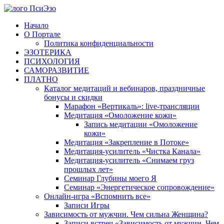
Перейти
к
Начало
содержимому
О Портале
Политика конфиденциальности
ЭЗОТЕРИКА
ПСИХОЛОГИЯ
САМОРАЗВИТИЕ
ПЛАТНО
Каталог медитаций и вебинаров, праздничные
бонусы и скидки
Марафон «Вертикаль»: live-трансляции
Медитация «Омоложение кожи»
Запись медитации «Омоложение
кожи»
Медитация «Закрепление в Потоке»
Медитация-усилитель «Чистка Канала»
Медитация-усилитель «Снимаем груз
прошлых лет»
Семинар Глубины моего Я
Семинар «Энергетическое сопровождение»
Онлайн-игра «Вспомнить все»
Записи Игры
Зависимость от мужчин. Чем сильна Женщина?
Записи встреч «Зависимость от мужчин. Чем