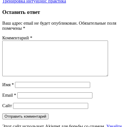
запись:
Следующая
Тренировка интуиции: практика
по
запись:
записям
Оставить ответ
Ваш адрес email не будет опубликован.
Обязательные поля
помечены
*
Комментарий
*
Имя
*
Email
*
Сайт
Этот сайт использует Akismet для борьбы со спамом.
Узнайте,