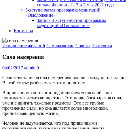
сильна Женщина?» 3 и 7 мая 2021 года
3-хступенчатая программа медитаций
«Омоложение»
Запись 3-хступенчатой программы
медитаций «Омоложение»
Контакты
Исполнение желаний
Саморазвитие
Советы
Эзотерика
Сила намерения
04/02/2017
admin
0
Словосочетание «сила намерения» вошло в моду не так давно.
В этой статье разберемся с этим понятием.
В привычном состоянии под понятием «силы» обычно
понимается что-то конкретное. Это мощь, богатырская сила,
умение двигать тяжелые предметы. Это все грубые
проявления силы, но она является более многоликой,
пронизывающей всю жизнь.
Человек не задумывается, что под привычными
формулировками, такими как сила желаний, чувств,