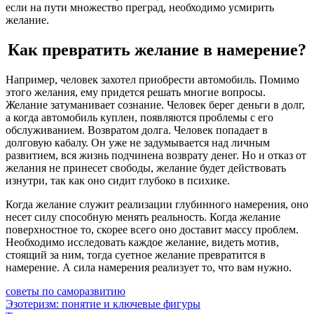
если на пути множество преград, необходимо усмирить
желание.
Как превратить желание в намерение?
Например, человек захотел приобрести автомобиль. Помимо
этого желания, ему придется решать многие вопросы.
Желание затуманивает сознание. Человек берег деньги в долг,
а когда автомобиль куплен, появляются проблемы с его
обслуживанием. Возвратом долга. Человек попадает в
долговую кабалу. Он уже не задумывается над личным
развитием, вся жизнь подчинена возврату денег. Но и отказ от
желания не принесет свободы, желание будет действовать
изнутри, так как оно сидит глубоко в психике.
Когда желание служит реализации глубинного намерения, оно
несет силу способную менять реальность. Когда желание
поверхностное то, скорее всего оно доставит массу проблем.
Необходимо исследовать каждое желание, видеть мотив,
стоящий за ним, тогда суетное желание превратится в
намерение. А сила намерения реализует то, что вам нужно.
советы по саморазвитию
Навигация
Предыдущая
Эзотеризм: понятие и ключевые фигуры