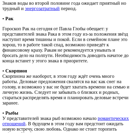
Знаков воды во второй половине года ожидает приятный но
трудный и
энергозатратный
период.
•
Рак
Гороскоп Рак на сегодня от Павла Глобы обещает: у
представителей знака Рака в этом году из-за положения звёзд
наступит время тишины и покой. Если в семейном плане это
хорош, то в работе такой спад, возможно приведёт к
финансовому краху. Ракам не рекомендуется унывать и
бросать дело на полпути. Необходимость доводить начатое до
конца встанет у этого знака в приоритете.
•
Скорпион
Скорпиона же наоборот, в этом году ждёт очень много
работы. Деловые предложения свалятся на вас как снег на
голову, и возможно у вас не будет хватать времени на семью и
личную жизнь. Следует не забывать о близких и родных,
стараться распределять время и планировать деловые встречи
заранее.
•
Рыбы
У представителей знака рыб возможно начало
романтических
отношений
. В будущем в этом году вам предстоит ожидать
новую встречу, свою любовь. Однако не стоит торопить