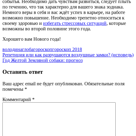
событья. Необходимо дать чувствам развиться, следует плыть
по течению, что так характерно для вашего знака зодиака.
Немного веры в себя и вас ждёт успех в карьере, на работе
возможно повышение. Необходимо трепетно относиться к
своему здоровью и
избегать стрессовых ситуаций
, которые
возможны во второй половине этого года.
Хорошего вам Нового года!
володина
глоба
гороскоп
гороскоп 2018
Навигация
Предыдущая
Репетиция или как разрушаются воздушные замки? (исповедь)
запись:
Следующая
Год Желтой Земляной собаки: прогноз
по
запись:
записям
Оставить ответ
Ваш адрес email не будет опубликован.
Обязательные поля
помечены
*
Комментарий
*