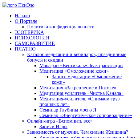
Перейти
к
Начало
содержимому
О Портале
Политика конфиденциальности
ЭЗОТЕРИКА
ПСИХОЛОГИЯ
САМОРАЗВИТИЕ
ПЛАТНО
Каталог медитаций и вебинаров, праздничные
бонусы и скидки
Марафон «Вертикаль»: live-трансляции
Медитация «Омоложение кожи»
Запись медитации «Омоложение
кожи»
Медитация «Закрепление в Потоке»
Медитация-усилитель «Чистка Канала»
Медитация-усилитель «Снимаем груз
прошлых лет»
Семинар Глубины моего Я
Семинар «Энергетическое сопровождение»
Онлайн-игра «Вспомнить все»
Записи Игры
Зависимость от мужчин. Чем сильна Женщина?
Записи встреч «Зависимость от мужчин. Чем